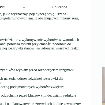
49%
–
Obliczona
, jakie wyznaczają pojedynczą sesję. Trzeba
 długoterminowych analiz obejmujących miliony sesji,
dpowiedzialne z wykonywanie wyborów w warunkach
anej pobudza system przyjemności podobnie do
alnej rozgrywki stanowi świadomość własnych reakcji
czynników wypłaty przed rozpoczęciem rozgrywki
 narzędzi odpowiedzialnej rozgrywki dla
ci
z oceną podejmowanych wyborów zwiększa
oddychania przed kluczowymi decyzjami redukuje
staci na planowanych rozgrywkach buduje zewnętrzny