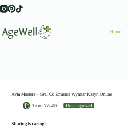
Skip
to
content
Home
Avia Masters – Gra, Co Zmienia Wymiar Kasyn Online
Team AW40+
Uncategorized
Sharing is caring!