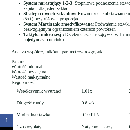
System narastający 1-2-3:
Stopniowe podnoszenie stawek
kapitału dla jeden zakład
Strategia dwóch zakładów:
Równoczesne obstawianie ni
(5x+) przy różnych proporcjach
System Martingale zmodyfikowana:
Podwajanie stawki 
bezwzględnym ograniczeniem czterech powtórzeń
Taktyka mikro-sesji:
Dzielenie czasu rozgrywki w 15-m
pojedynczym odcinku
Analiza współczynników i parametrów rozgrywki
Parametr
Wartość minimalna
Wartość przeciętna
Wartość maksymalna
Regularność
Współczynnik wygranej
1.01x
Długość rundy
0.8 sek
Minimalna stawka
0.10 PLN
Czas wypłaty
Natychmiastowy