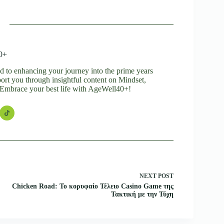
0+
ed to enhancing your journey into the prime years
port you through insightful content on Mindset,
. Embrace your best life with AgeWell40+!
NEXT
POST
Chicken Road: Το κορυφαίο Τέλειο Casino Game της
Τακτική με την Τύχη