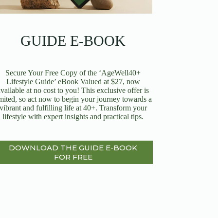
GUIDE E-BOOK
Secure Your Free Copy of the ‘AgeWell40+
Lifestyle Guide’ eBook Valued at $27, now
available at no cost to you! This exclusive offer is
imited, so act now to begin your journey towards a
vibrant and fulfilling life at 40+. Transform your
lifestyle with expert insights and practical tips.
DOWNLOAD THE GUIDE E-BOOK
FOR FREE