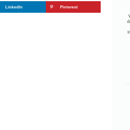
LinkedIn
Pinterest
d
i