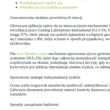
Psychologiczne aspekty gry
Weryfikacja oraz walidacja systemów
Zaawansowana struktura powietrznych emocji
Oferowana aplikacja opiera się na innowacyjnym mechanizmie Pr
weryfikacji przez Gaming Laboratories International (GLI-19).
osiąga 97%, które plasuje nas pośród najbardziej wydajnych gi
się z mnożnika 1.00x, który wzrasta w sposób przypadkowy, twor
użytkownika.
Dla
Avia Masters casino
mechanizm operowania używa generato
systemem SHA-256, które daje całkowitą niemożliwość manipul
współczynnik na ekranie, podejmując kluczową decyzję: gdy wy
krytycznym jest selekcja optymalnego punktu wyjścia, co odbieg
Sprawdzone strategie maksymalizacji zysków
Ocena wielu rozgrywek umożliwiła możliwość zidentyfikować 
Głównym elementem powodzenia stanowi kontrola finansowa po
warunków.
Sposoby zarządzania budżetem