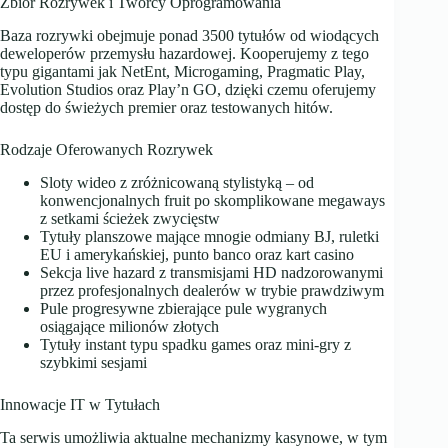
Zbiór Rozrywek i Twórcy Oprogramowania
Baza rozrywki obejmuje ponad 3500 tytułów od wiodących
deweloperów przemysłu hazardowej. Kooperujemy z tego
typu gigantami jak NetEnt, Microgaming, Pragmatic Play,
Evolution Studios oraz Play’n GO, dzięki czemu oferujemy
dostęp do świeżych premier oraz testowanych hitów.
Rodzaje Oferowanych Rozrywek
Sloty wideo z zróżnicowaną stylistyką – od
konwencjonalnych fruit po skomplikowane megaways
z setkami ścieżek zwycięstw
Tytuły planszowe mające mnogie odmiany BJ, ruletki
EU i amerykańskiej, punto banco oraz kart casino
Sekcja live hazard z transmisjami HD nadzorowanymi
przez profesjonalnych dealerów w trybie prawdziwym
Pule progresywne zbierające pule wygranych
osiągające milionów złotych
Tytuły instant typu spadku games oraz mini-gry z
szybkimi sesjami
Innowacje IT w Tytułach
Ta serwis umożliwia aktualne mechanizmy kasynowe, w tym