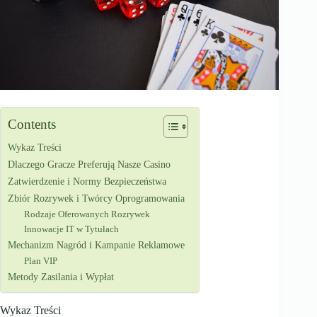
Contents
Wykaz Treści
Dlaczego Gracze Preferują Nasze Casino
Zatwierdzenie i Normy Bezpieczeństwa
Zbiór Rozrywek i Twórcy Oprogramowania
Rodzaje Oferowanych Rozrywek
Innowacje IT w Tytułach
Mechanizm Nagród i Kampanie Reklamowe
Plan VIP
Metody Zasilania i Wypłat
Wykaz Treści