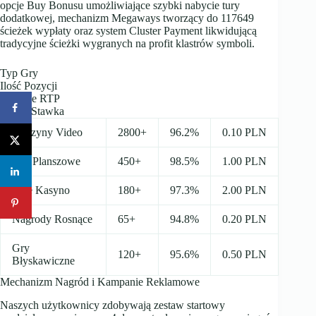
opcje Buy Bonusu umożliwiające szybki nabycie tury
dodatkowej, mechanizm Megaways tworzący do 117649
ścieżek wypłaty oraz system Cluster Payment likwidującą
tradycyjne ścieżki wygranych na profit klastrów symboli.
Typ Gry
Ilość Pozycji
Typowe RTP
Dolny Stawka
Maszyny Video
2800+
96.2%
0.10 PLN
Gry Planszowe
450+
98.5%
1.00 PLN
Live Kasyno
180+
97.3%
2.00 PLN
Nagrody Rosnące
65+
94.8%
0.20 PLN
Gry
120+
95.6%
0.50 PLN
Błyskawiczne
Mechanizm Nagród i Kampanie Reklamowe
Naszych użytkownicy zdobywają zestaw startowy