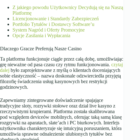
Z jakiego powodu Użytkownicy Decydują się na Naszą
Platformę
Licencjonowanie i Standardy Zabezpieczeń
Portfolio Tytułów i Dostawcy Software’u
System Nagród i Oferty Promocyjne
Opcje Zasilania i Wypłacania
Dlaczego Gracze Preferują Nasze Casino
Ta platforma funkcjonuje ciągle przez całą dobę, umożliwiając
grę nieważne od pasa czasu czy rytmu funkcjonowania.
czytaj
dalej
było zaprojektowane z myślą o klientach doceniających
sobie elastyczność – nazwa doskonale odzwierciedla przyjętą
filozofię świadczenia usług kasynowych bez restrykcji
godzinowych.
Zapewniamy zintegrowane doświadczenie spajające
tradycyjne sloty, rozrywki stołowe oraz dział live kasyno z
rzeczywistymi krupierami. Platforma została skalibrowana
pod względem deviceów mobilnych, oferując taką samą klasę
rozgrywki na aparatach, slate’ach i PC biurkowych. Interfejs
użytkownika charakteryzuje się intuicyjną poruszaniem, która
umożliwia sprawne odnalezienie ulubionych tytułów bez
zbędnych utrudnień.