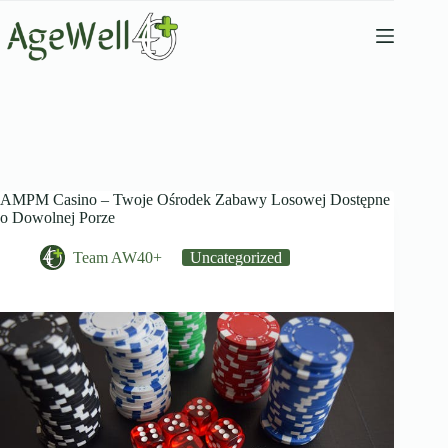
Skip
to
content
AMPM Casino – Twoje Ośrodek Zabawy Losowej Dostępne
o Dowolnej Porze
Team AW40+
Uncategorized