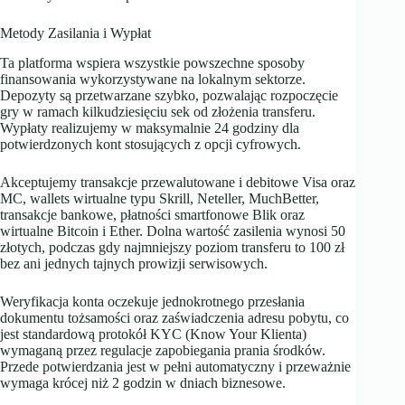
Metody Zasilania i Wypłat
Ta platforma wspiera wszystkie powszechne sposoby
finansowania wykorzystywane na lokalnym sektorze.
Depozyty są przetwarzane szybko, pozwalając rozpoczęcie
gry w ramach kilkudziesięciu sek od złożenia transferu.
Wypłaty realizujemy w maksymalnie 24 godziny dla
potwierdzonych kont stosujących z opcji cyfrowych.
Akceptujemy transakcje przewalutowane i debitowe Visa oraz
MC, wallets wirtualne typu Skrill, Neteller, MuchBetter,
transakcje bankowe, płatności smartfonowe Blik oraz
wirtualne Bitcoin i Ether. Dolna wartość zasilenia wynosi 50
złotych, podczas gdy najmniejszy poziom transferu to 100 zł
bez ani jednych tajnych prowizji serwisowych.
Weryfikacja konta oczekuje jednokrotnego przesłania
dokumentu tożsamości oraz zaświadczenia adresu pobytu, co
jest standardową protokół KYC (Know Your Klienta)
wymaganą przez regulacje zapobiegania prania środków.
Przede potwierdzania jest w pełni automatyczny i przeważnie
wymaga krócej niż 2 godzin w dniach biznesowe.