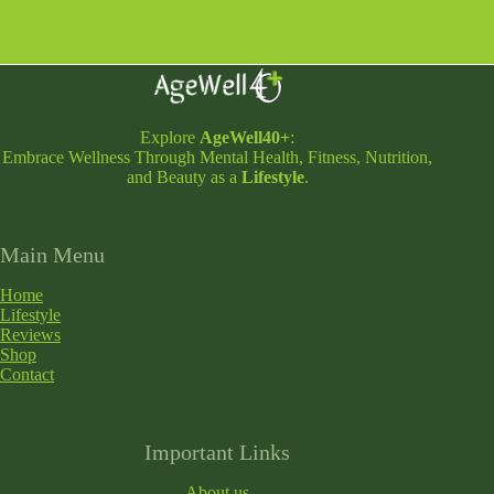
Explore
AgeWell40+
:
Embrace Wellness Through Mental Health, Fitness, Nutrition,
and Beauty as a
Lifestyle
.
Main Menu
Home
Lifestyle
Reviews
Shop
Contact
Important Links
About us