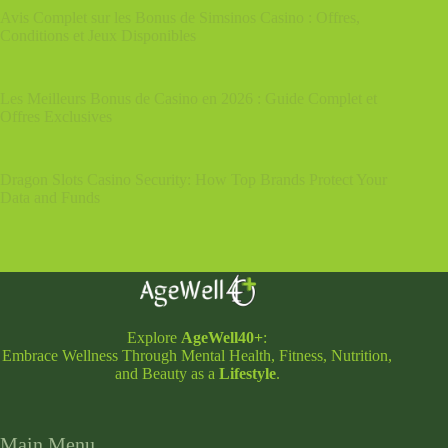
Avis Complet sur les Bonus de Simsinos Casino : Offres,
Conditions et Jeux Disponibles
Les Meilleurs Bonus de Casino en 2026 : Guide Complet et
Offres Exclusives
Dragon Slots Casino Security: How Top Brands Protect Your
Data and Funds
Explore
AgeWell40+
:
Embrace Wellness Through Mental Health, Fitness, Nutrition,
and Beauty as a
Lifestyle
.
Main Menu