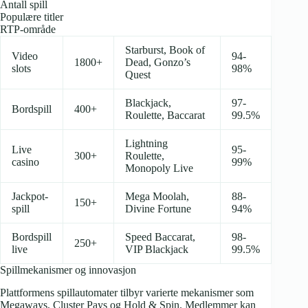
Antall spill
Populære titler
RTP-område
Starburst, Book of
Video
94-
1800+
Dead, Gonzo’s
slots
98%
Quest
Blackjack,
97-
Bordspill
400+
Roulette, Baccarat
99.5%
Lightning
Live
95-
300+
Roulette,
casino
99%
Monopoly Live
Jackpot-
Mega Moolah,
88-
150+
spill
Divine Fortune
94%
Bordspill
Speed Baccarat,
98-
250+
live
VIP Blackjack
99.5%
Spillmekanismer og innovasjon
Plattformens spillautomater tilbyr varierte mekanismer som
Megaways, Cluster Pays og Hold & Spin. Medlemmer kan