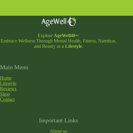
Explore
AgeWell40+
:
Embrace Wellness Through Mental Health, Fitness, Nutrition,
and Beauty as a
Lifestyle
.
Main Menu
Home
Lifestyle
Reviews
Shop
Contact
Important Links
About us