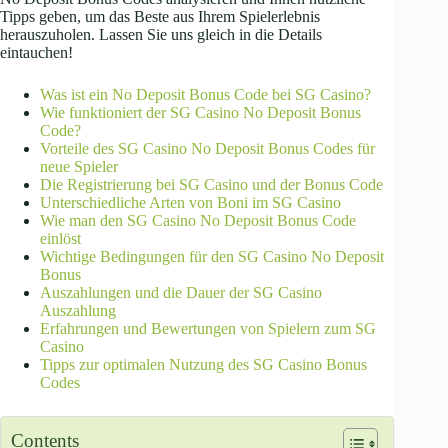
Tipps geben, um das Beste aus Ihrem Spielerlebnis
herauszuholen. Lassen Sie uns gleich in die Details
eintauchen!
Was ist ein No Deposit Bonus Code bei SG Casino?
Wie funktioniert der SG Casino No Deposit Bonus
Code?
Vorteile des SG Casino No Deposit Bonus Codes für
neue Spieler
Die Registrierung bei SG Casino und der Bonus Code
Unterschiedliche Arten von Boni im SG Casino
Wie man den SG Casino No Deposit Bonus Code
einlöst
Wichtige Bedingungen für den SG Casino No Deposit
Bonus
Auszahlungen und die Dauer der SG Casino
Auszahlung
Erfahrungen und Bewertungen von Spielern zum SG
Casino
Tipps zur optimalen Nutzung des SG Casino Bonus
Codes
Contents