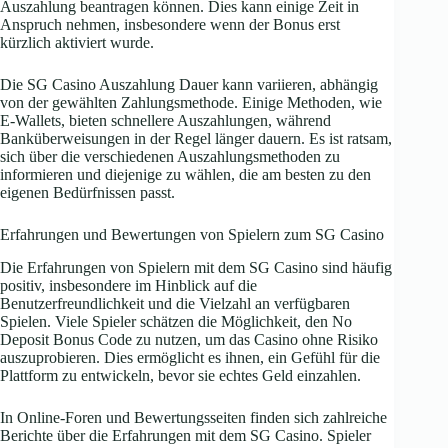
Auszahlung beantragen können. Dies kann einige Zeit in
Anspruch nehmen, insbesondere wenn der Bonus erst
kürzlich aktiviert wurde.
Die SG Casino Auszahlung Dauer kann variieren, abhängig
von der gewählten Zahlungsmethode. Einige Methoden, wie
E-Wallets, bieten schnellere Auszahlungen, während
Banküberweisungen in der Regel länger dauern. Es ist ratsam,
sich über die verschiedenen Auszahlungsmethoden zu
informieren und diejenige zu wählen, die am besten zu den
eigenen Bedürfnissen passt.
Erfahrungen und Bewertungen von Spielern zum SG Casino
Die Erfahrungen von Spielern mit dem SG Casino sind häufig
positiv, insbesondere im Hinblick auf die
Benutzerfreundlichkeit und die Vielzahl an verfügbaren
Spielen. Viele Spieler schätzen die Möglichkeit, den No
Deposit Bonus Code zu nutzen, um das Casino ohne Risiko
auszuprobieren. Dies ermöglicht es ihnen, ein Gefühl für die
Plattform zu entwickeln, bevor sie echtes Geld einzahlen.
In Online-Foren und Bewertungsseiten finden sich zahlreiche
Berichte über die Erfahrungen mit dem SG Casino. Spieler