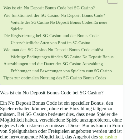
Was ist ein No Deposit Bonus Code bei SG Casino?
Wie funktioniert der SG Casino No Deposit Bonus Code?
Vorteile des SG Casino No Deposit Bonus Codes für neue
Spieler
Die Registrierung bei SG Casino und der Bonus Code
Unterschiedliche Arten von Boni im SG Casino
Wie man den SG Casino No Deposit Bonus Code einlöst
Wichtige Bedingungen für den SG Casino No Deposit Bonus
Auszahlungen und die Dauer der SG Casino Auszahlung
Erfahrungen und Bewertungen von Spielern zum SG Casino
Tipps zur optimalen Nutzung des SG Casino Bonus Codes
Was ist ein No Deposit Bonus Code bei SG Casino?
Ein No Deposit Bonus Code ist ein spezieller Bonus, den
Spieler erhalten können, ohne eine Einzahlung tätigen zu
müssen. Bei SG Casino bedeutet dies, dass neue Spieler die
Möglichkeit haben, verschiedene Spiele auszuprobieren, ohne
eigenes Geld riskieren zu müssen. Dieser Bonus kann in Form
von Spielguthaben oder Freispielen angeboten werden und ist
eine hervorragende Möglichkeit, das Angebot des
sg casino