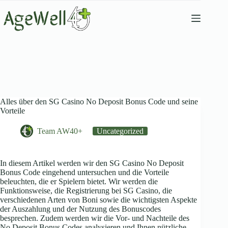
Skip
to
content
Alles über den SG Casino No Deposit Bonus Code und seine
Vorteile
Team AW40+
Uncategorized
In diesem Artikel werden wir den SG Casino No Deposit
Bonus Code eingehend untersuchen und die Vorteile
beleuchten, die er Spielern bietet. Wir werden die
Funktionsweise, die Registrierung bei SG Casino, die
verschiedenen Arten von Boni sowie die wichtigsten Aspekte
der Auszahlung und der Nutzung des Bonuscodes
besprechen. Zudem werden wir die Vor- und Nachteile des
No Deposit Bonus Codes analysieren und Ihnen nützliche