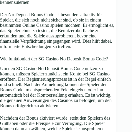
kennenzulernen.
Der No Deposit Bonus Code ist besonders attraktiv für
Spieler, die sich noch nicht sicher sind, ob sie in einem
bestimmten Online Casino spielen möchten. Er ermöglicht es,
das Spielerlebnis zu testen, die Benutzeroberfläche zu
erkunden und die Spiele auszuprobieren, bevor eine
finanzielle Verpflichtung eingegangen wird. Dies hilft dabei,
informierte Entscheidungen zu treffen.
Wie funktioniert der SG Casino No Deposit Bonus Code?
Um den SG Casino No Deposit Bonus Code nutzen zu
können, müssen Spieler zunächst ein Konto bei SG Casino
eröffnen. Der Registrierungsprozess ist in der Regel einfach
und schnell. Nach der Anmeldung können die Spieler den
Bonus Code im entsprechenden Feld eingeben oder ihn
automatisch bei der Kontoerstellung erhalten. Es ist wichtig,
die genauen Anweisungen des Casinos zu befolgen, um den
Bonus erfolgreich zu aktivieren.
Nachdem der Bonus aktiviert wurde, steht den Spielern das
Guthaben oder die Freispiele zur Verfügung. Die Spieler
können dann auswählen, welche Spiele sie ausprobieren