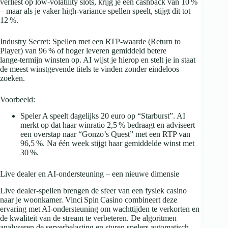
verliest op low‑volatility slots, krijg je een cashback van 10 %
– maar als je vaker high‑variance spellen speelt, stijgt dit tot
12 %.
Industry Secret: Spellen met een RTP‑waarde (Return to
Player) van 96 % of hoger leveren gemiddeld betere
lange‑termijn winsten op. AI wijst je hierop en stelt je in staat
de meest winstgevende titels te vinden zonder eindeloos
zoeken.
Voorbeeld:
Speler A speelt dagelijks 20 euro op “Starburst”. AI
merkt op dat haar winratio 2,5 % bedraagt en adviseert
een overstap naar “Gonzo’s Quest” met een RTP van
96,5 %. Na één week stijgt haar gemiddelde winst met
30 %.
Live dealer en AI‑ondersteuning – een nieuwe dimensie
Live dealer‑spellen brengen de sfeer van een fysiek casino
naar je woonkamer. Vinci Spin Casino combineert deze
ervaring met AI‑ondersteuning om wachttijden te verkorten en
de kwaliteit van de stream te verbeteren. De algoritmen
analyseren de serverbelasting en sturen spelers automatisch