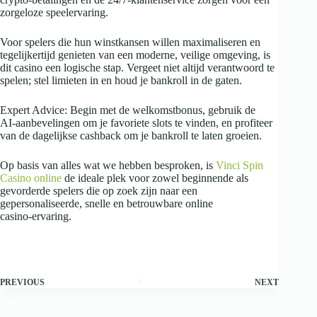
zorgeloze speelervaring.
Voor spelers die hun winstkansen willen maximaliseren en
tegelijkertijd genieten van een moderne, veilige omgeving, is
dit casino een logische stap. Vergeet niet altijd verantwoord te
spelen; stel limieten in en houd je bankroll in de gaten.
Expert Advice: Begin met de welkomstbonus, gebruik de
AI‑aanbevelingen om je favoriete slots te vinden, en profiteer
van de dagelijkse cashback om je bankroll te laten groeien.
Op basis van alles wat we hebben besproken, is
Vinci Spin
Casino online
de ideale plek voor zowel beginnende als
gevorderde spelers die op zoek zijn naar een
gepersonaliseerde, snelle en betrouwbare online
casino‑ervaring.
PREVIOUS
NEXT