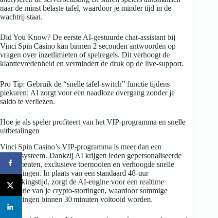
naar de minst belaste tafel, waardoor je minder tijd in de
wachtrij staat.
Did You Know? De eerste AI‑gestuurde chat‑assistant bij
Vinci Spin Casino kan binnen 2 seconden antwoorden op
vragen over inzetlimieten of spelregels. Dit verhoogt de
klanttevredenheid en vermindert de druk op de live‑support.
Pro Tip: Gebruik de “snelle tafel‑switch” functie tijdens
piekuren; AI zorgt voor een naadloze overgang zonder je
saldo te verliezen.
Hoe je als speler profiteert van het VIP‑programma en snelle
uitbetalingen
Vinci Spin Casino’s VIP‑programma is meer dan een
puntensysteem. Dankzij AI krijgen leden gepersonaliseerde
evenementen, exclusieve toernooien en verhoogde snelle
uitbetalingen. In plaats van een standaard 48‑uur
verwerkingstijd, zorgt de AI‑engine voor een realtime
verificatie van je crypto‑stortingen, waardoor sommige
uitbetalingen binnen 30 minuten voltooid worden.