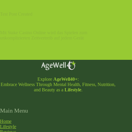
Test Post Created
Mit Stake Casino Online wird das Spielen zum
unkomplizierten Zeitvertreib auf jedem Gerät
Explore
AgeWell40+
:
Embrace Wellness Through Mental Health, Fitness, Nutrition,
and Beauty as a
Lifestyle
.
Main Menu
Home
Lifestyle
Reviews