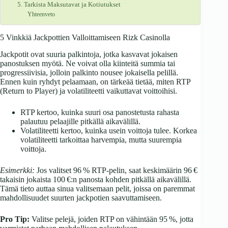
5. Tarkista Maksutavat ja Kotiutukset
Yhteenveto
5 Vinkkiä Jackpottien Valloittamiseen Rizk Casinolla
Jackpotit ovat suuria palkintoja, jotka kasvavat jokaisen
panostuksen myötä. Ne voivat olla kiinteitä summia tai
progressiivisia, jolloin palkinto nousee jokaisella pelillä.
Ennen kuin ryhdyt pelaamaan, on tärkeää tietää, miten RTP
(Return to Player) ja volatiliteetti vaikuttavat voittoihisi.
RTP kertoo, kuinka suuri osa panostetusta rahasta
palautuu pelaajille pitkällä aikavälillä.
Volatiliteetti kertoo, kuinka usein voittoja tulee. Korkea
volatiliteetti tarkoittaa harvempia, mutta suurempia
voittoja.
Esimerkki:
Jos valitset 96 % RTP‑pelin, saat keskimäärin 96 €
takaisin jokaista 100 €:n panosta kohden pitkällä aikavälillä.
Tämä tieto auttaa sinua valitsemaan pelit, joissa on paremmat
mahdollisuudet suurten jackpotien saavuttamiseen.
Pro Tip:
Valitse pelejä, joiden RTP on vähintään 95 %, jotta