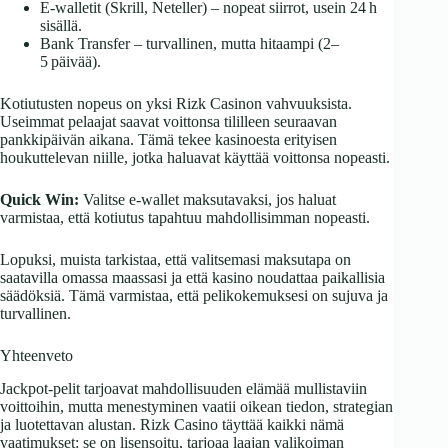
E-walletit (Skrill, Neteller) – nopeat siirrot, usein 24 h
sisällä.
Bank Transfer – turvallinen, mutta hitaampi (2–
5 päivää).
Kotiutusten nopeus on yksi Rizk Casinon vahvuuksista.
Useimmat pelaajat saavat voittonsa tililleen seuraavan
pankkipäivän aikana. Tämä tekee kasinoesta erityisen
houkuttelevan niille, jotka haluavat käyttää voittonsa nopeasti.
Quick Win:
Valitse e-wallet maksutavaksi, jos haluat
varmistaa, että kotiutus tapahtuu mahdollisimman nopeasti.
Lopuksi, muista tarkistaa, että valitsemasi maksutapa on
saatavilla omassa maassasi ja että kasino noudattaa paikallisia
säädöksiä. Tämä varmistaa, että pelikokemuksesi on sujuva ja
turvallinen.
Yhteenveto
Jackpot-pelit tarjoavat mahdollisuuden elämää mullistaviin
voittoihin, mutta menestyminen vaatii oikean tiedon, strategian
ja luotettavan alustan. Rizk Casino täyttää kaikki nämä
vaatimukset: se on lisensoitu, tarjoaa laajan valikoiman