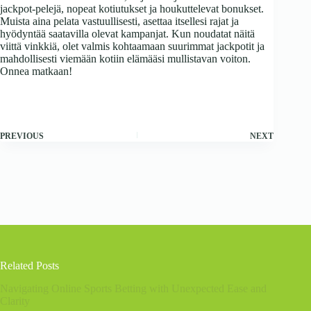
jackpot-pelejä, nopeat kotiutukset ja houkuttelevat bonukset.
Muista aina pelata vastuullisesti, asettaa itsellesi rajat ja
hyödyntää saatavilla olevat kampanjat. Kun noudatat näitä
viittä vinkkiä, olet valmis kohtaamaan suurimmat jackpotit ja
mahdollisesti viemään kotiin elämääsi mullistavan voiton.
Onnea matkaan!
PREVIOUS
NEXT
Related Posts
Navigating Online Sports Betting with Unexpected Ease and
Clarity