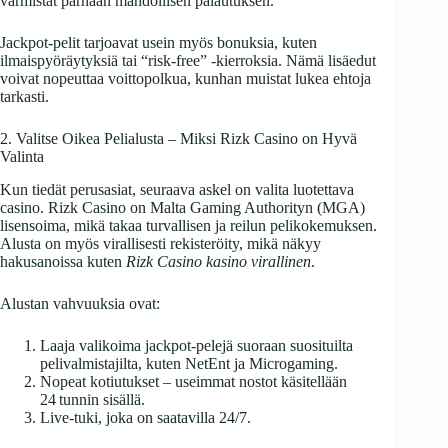
varmistat parhaan mahdollisen palautuksen.
Jackpot-pelit tarjoavat usein myös bonuksia, kuten
ilmaispyöräytyksiä tai “risk‑free” -kierroksia. Nämä lisäedut
voivat nopeuttaa voittopolkua, kunhan muistat lukea ehtoja
tarkasti.
2. Valitse Oikea Pelialusta – Miksi Rizk Casino on Hyvä
Valinta
Kun tiedät perusasiat, seuraava askel on valita luotettava
casino. Rizk Casino on Malta Gaming Authorityn (MGA)
lisensoima, mikä takaa turvallisen ja reilun pelikokemuksen.
Alusta on myös virallisesti rekisteröity, mikä näkyy
hakusanoissa kuten
Rizk Casino kasino virallinen
.
Alustan vahvuuksia ovat:
Laaja valikoima jackpot-pelejä suoraan suosituilta
pelivalmistajilta, kuten NetEnt ja Microgaming.
Nopeat kotiutukset – useimmat nostot käsitellään
24 tunnin sisällä.
Live‑tuki, joka on saatavilla 24/7.