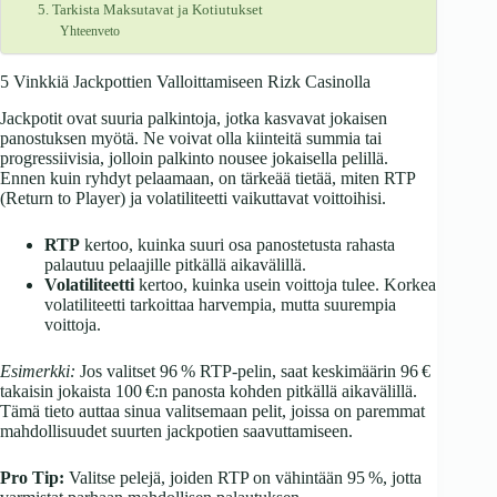
5. Tarkista Maksutavat ja Kotiutukset
Yhteenveto
5 Vinkkiä Jackpottien Valloittamiseen Rizk Casinolla
Jackpotit ovat suuria palkintoja, jotka kasvavat jokaisen
panostuksen myötä. Ne voivat olla kiinteitä summia tai
progressiivisia, jolloin palkinto nousee jokaisella pelillä.
Ennen kuin ryhdyt pelaamaan, on tärkeää tietää, miten RTP
(Return to Player) ja volatiliteetti vaikuttavat voittoihisi.
RTP
kertoo, kuinka suuri osa panostetusta rahasta
palautuu pelaajille pitkällä aikavälillä.
Volatiliteetti
kertoo, kuinka usein voittoja tulee. Korkea
volatiliteetti tarkoittaa harvempia, mutta suurempia
voittoja.
Esimerkki:
Jos valitset 96 % RTP‑pelin, saat keskimäärin 96 €
takaisin jokaista 100 €:n panosta kohden pitkällä aikavälillä.
Tämä tieto auttaa sinua valitsemaan pelit, joissa on paremmat
mahdollisuudet suurten jackpotien saavuttamiseen.
Pro Tip:
Valitse pelejä, joiden RTP on vähintään 95 %, jotta