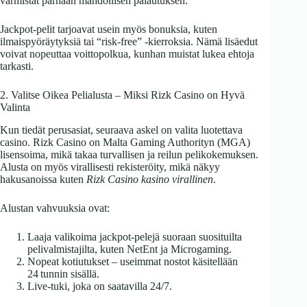
varmistat parhaan mahdollisen palautuksen.
Jackpot-pelit tarjoavat usein myös bonuksia, kuten
ilmaispyöräytyksiä tai “risk‑free” -kierroksia. Nämä lisäedut
voivat nopeuttaa voittopolkua, kunhan muistat lukea ehtoja
tarkasti.
2. Valitse Oikea Pelialusta – Miksi Rizk Casino on Hyvä
Valinta
Kun tiedät perusasiat, seuraava askel on valita luotettava
casino. Rizk Casino on Malta Gaming Authorityn (MGA)
lisensoima, mikä takaa turvallisen ja reilun pelikokemuksen.
Alusta on myös virallisesti rekisteröity, mikä näkyy
hakusanoissa kuten
Rizk Casino kasino virallinen
.
Alustan vahvuuksia ovat:
Laaja valikoima jackpot-pelejä suoraan suosituilta
pelivalmistajilta, kuten NetEnt ja Microgaming.
Nopeat kotiutukset – useimmat nostot käsitellään
24 tunnin sisällä.
Live‑tuki, joka on saatavilla 24/7.