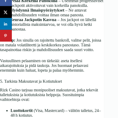
Pelaa Korkeilla Panoksilla
– Useimmat progressiiviset
jackpotit aktivoituvat vain korkeilla panoksilla.
Hyödynnä Ilmaispyöräytykset
– Ne antavat
mahdollisuuden voittaa ilman omaa panosta.
Seuraa Jackpotin Kasvua
– Jos jackpot on lähellä
historiallista maksimiarvoa, se voi olla hyvä hetki
panostaa.
Pro Tip:
Jos sinulla on rajoitettu bankroll, valitse pelit, joissa
on matala volatiliteetti ja keskikorkea panostaso. Tämä
tasapainottaa riskin ja mahdollisuuden saada suuri voitto.
Vastuullinen pelaaminen on tärkeää: aseta itsellesi
aikarajoituksia ja pidä taukoja. Jos huomaat pelaavasi
enemmän kuin haluat, lopeta ja palaa myöhemmin.
5. Tarkista Maksutavat ja Kotiutukset
Rizk Casino tarjoaa monipuoliset maksutavat, jotka tekevät
talletuksista ja kotiutuksista helppoja. Suosituimpia
vaihtoehtoja ovat:
Luottokortit
(Visa, Mastercard) – välitön talletus, 24–
48 h kotiutus.