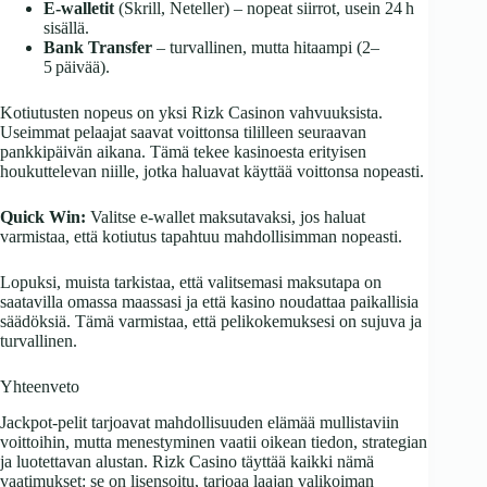
E-walletit
(Skrill, Neteller) – nopeat siirrot, usein 24 h
sisällä.
Bank Transfer
– turvallinen, mutta hitaampi (2–
5 päivää).
Kotiutusten nopeus on yksi Rizk Casinon vahvuuksista.
Useimmat pelaajat saavat voittonsa tililleen seuraavan
pankkipäivän aikana. Tämä tekee kasinoesta erityisen
houkuttelevan niille, jotka haluavat käyttää voittonsa nopeasti.
Quick Win:
Valitse e-wallet maksutavaksi, jos haluat
varmistaa, että kotiutus tapahtuu mahdollisimman nopeasti.
Lopuksi, muista tarkistaa, että valitsemasi maksutapa on
saatavilla omassa maassasi ja että kasino noudattaa paikallisia
säädöksiä. Tämä varmistaa, että pelikokemuksesi on sujuva ja
turvallinen.
Yhteenveto
Jackpot-pelit tarjoavat mahdollisuuden elämää mullistaviin
voittoihin, mutta menestyminen vaatii oikean tiedon, strategian
ja luotettavan alustan. Rizk Casino täyttää kaikki nämä
vaatimukset: se on lisensoitu, tarjoaa laajan valikoiman