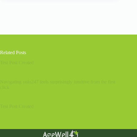
Related Posts
Test Post Created
Navigating yolo247 feels surprisingly intuitive from the first
click
Test Post Created