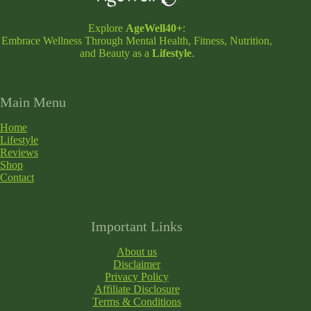
Explore
AgeWell40+
:
Embrace Wellness Through Mental Health, Fitness, Nutrition,
and Beauty as a
Lifestyle
.
Main Menu
Home
Lifestyle
Reviews
Shop
Contact
Important Links
About us
Disclaimer
Privacy Policy
Affiliate Disclosure
Terms & Conditions