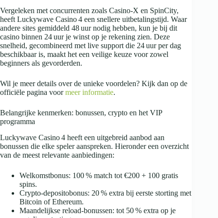
Vergeleken met concurrenten zoals Casino‑X en SpinCity,
heeft Luckywave Casino 4 een snellere uitbetalingstijd. Waar
andere sites gemiddeld 48 uur nodig hebben, kun je bij dit
casino binnen 24 uur je winst op je rekening zien. Deze
snelheid, gecombineerd met live support die 24 uur per dag
beschikbaar is, maakt het een veilige keuze voor zowel
beginners als gevorderden.
Wil je meer details over de unieke voordelen? Kijk dan op de
officiële pagina voor
meer informatie
.
Belangrijke kenmerken: bonussen, crypto en het VIP
programma
Luckywave Casino 4 heeft een uitgebreid aanbod aan
bonussen die elke speler aanspreken. Hieronder een overzicht
van de meest relevante aanbiedingen:
Welkomstbonus: 100 % match tot €200 + 100 gratis
spins.
Crypto‑depositobonus: 20 % extra bij eerste storting met
Bitcoin of Ethereum.
Maandelijkse reload‑bonussen: tot 50 % extra op je