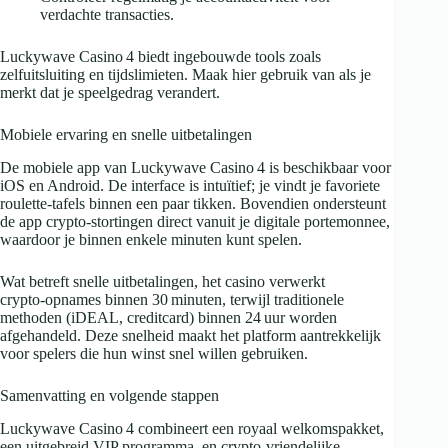
verdachte transacties.
Luckywave Casino 4 biedt ingebouwde tools zoals
zelfuitsluiting en tijdslimieten. Maak hier gebruik van als je
merkt dat je speelgedrag verandert.
Mobiele ervaring en snelle uitbetalingen
De mobiele app van Luckywave Casino 4 is beschikbaar voor
iOS en Android. De interface is intuïtief; je vindt je favoriete
roulette‑tafels binnen een paar tikken. Bovendien ondersteunt
de app crypto‑stortingen direct vanuit je digitale portemonnee,
waardoor je binnen enkele minuten kunt spelen.
Wat betreft snelle uitbetalingen, het casino verwerkt
crypto‑opnames binnen 30 minuten, terwijl traditionele
methoden (iDEAL, creditcard) binnen 24 uur worden
afgehandeld. Deze snelheid maakt het platform aantrekkelijk
voor spelers die hun winst snel willen gebruiken.
Samenvatting en volgende stappen
Luckywave Casino 4 combineert een royaal welkomspakket,
een uitgebreid VIP programma, en crypto‑vriendelijke